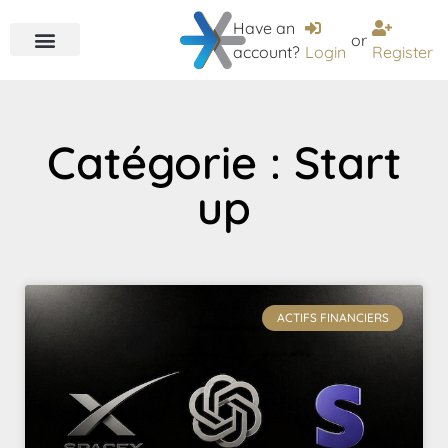
Have an
or
account?
Login
Register
Catégorie : Start
up
ACTIFS FINANCIERS