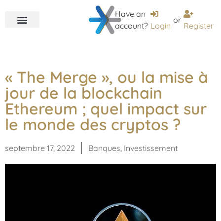
Have an
or
account?
Login
Register
« The Merge », ou la mise à
jour de la blockchain
Ethereum ; quel impact sur
le monde des cryptos ?
septembre 17, 2022
Banques
,
Investissement