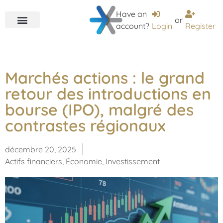
Have an
or
account?
Login
Register
Marchés actions : le grand
retour des introductions en
bourse (IPO), malgré des
contrastes régionaux
décembre 20, 2025
Actifs financiers
,
Économie
,
Investissement